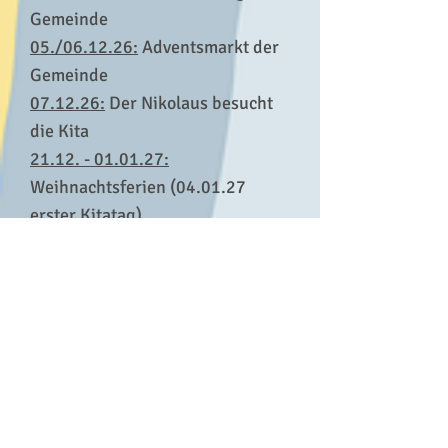
Gemeinde
05./06.12.26:
Adventsmarkt der
Gemeinde
07.12.26:
Der Nikolaus besucht
die Kita
21.12. - 01.01.27
:
Weihnachtsferien (04.01.27
erster Kitatag)