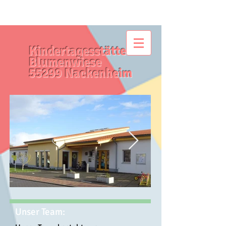
Kindertagesstätte
Blumenwiese
55299 Nackenheim
Unser Team: