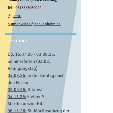
Tel.: 06135/7069022
@:
kita-
blumenwiese@nackenheim.de
Termine:
Do,
16.07.26 - 03.08.26
:
Sommerferien (03.08.
Reinigungstag)
04.08.26:
erster Kitatag nach
den Ferien
05.09.26:
Kitafest
04.11 26:
kleiner St.
Martinsumzug Kita
06.11.26:
St. Martinsumzug der