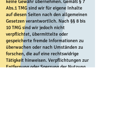
keine Gewähr übernehmen. Gemäß § 7
Abs.1 TMG sind wir für eigene Inhalte
auf diesen Seiten nach den allgemeinen
Gesetzen verantwortlich. Nach §§ 8 bis
10 TMG sind wir jedoch nicht
verpflichtet, übermittelte oder
gespeicherte fremde Informationen zu
überwachen oder nach Umständen zu
forschen, die auf eine rechtswidrige
Tätigkeit hinweisen. Verpflichtungen zur
Entfernung oder Sperrung der Nutzung
von Informationen nach den
allgemeinen Gesetzen bleiben hiervon
unberührt.
Eine diesbezügliche Haftung ist erst ab
dem Zeitpunkt der Kenntniserlangung
einer konkreten Rechtsverletzung
möglich. Bei Bekanntwerden von
entsprechenden Rechtsverletzungen
werden wir diese Inhalte umgehend
entfernen.