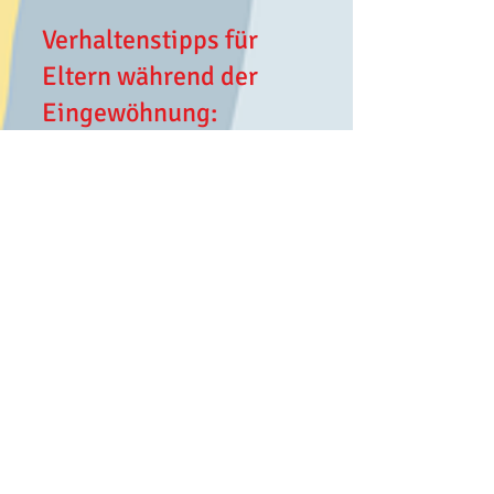
Verhaltenstipps für
Eltern während der
Eingewöhnung:
Suchen Sie sich einen festen Platz
im Gruppenraum und verhalten Sie
sich passiv.
Reagieren Sie auf
Annäherungsversuche und
Blickkontakte positiv. Ihr Kind
sollte das Gefühl haben, dass Sie
jederzeit da sind.
Drängen Sie Ihr Kind nicht, sich
von Ihnen zu entfernen oder etwas
Bestimmtes zu machen.