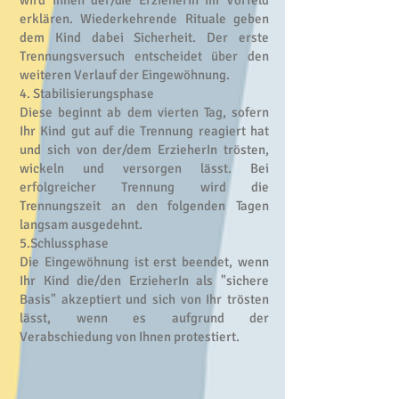
wird Ihnen der/die ErzieherIn im Vorfeld
erklären. Wiederkehrende Rituale geben
dem Kind dabei Sicherheit. Der erste
Trennungsversuch entscheidet über den
weiteren Verlauf der Eingewöhnung.
4. Stabilisierungsphase
Diese beginnt ab dem vierten Tag, sofern
Ihr Kind gut auf die Trennung reagiert hat
und sich von der/dem ErzieherIn trösten,
wickeln und versorgen lässt. Bei
erfolgreicher Trennung wird die
Trennungszeit an den folgenden Tagen
langsam ausgedehnt.
5.Schlussphase
Die Eingewöhnung ist erst beendet, wenn
Ihr Kind die/den ErzieherIn als "sichere
Basis" akzeptiert und sich von Ihr trösten
lässt, wenn es aufgrund der
Verabschiedung von Ihnen protestiert.