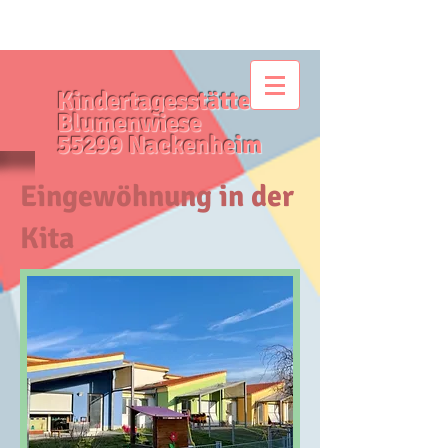
Kindertagesstätte
Blumenwiese
55299 Nackenheim
Eingewöhnung in der
Kita